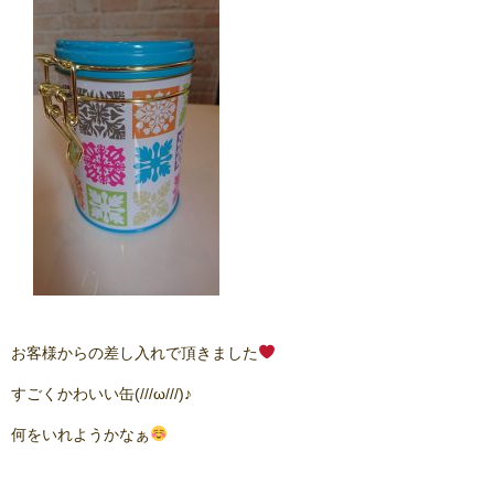
お客様からの差し入れで頂きました
すごくかわいい缶(///ω///)♪
何をいれようかなぁ