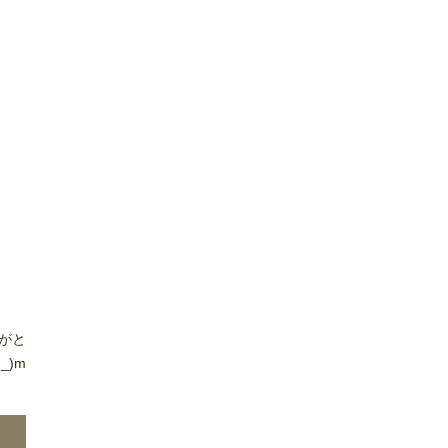
がと
_)m