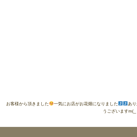
お客様から頂きました
一気にお店がお花畑になりました
あり
うございますm(_ 