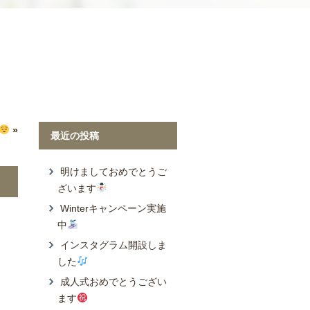
Wonder Yo
»
最近の投稿
明けましておめでとうご
ざいます
Winterキャンペーン実施
中
インスタグラム開設しま
した
成人式おめでとうござい
ます